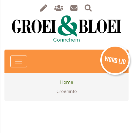
Gorinchem
WORD LID
Home
Groeninfo