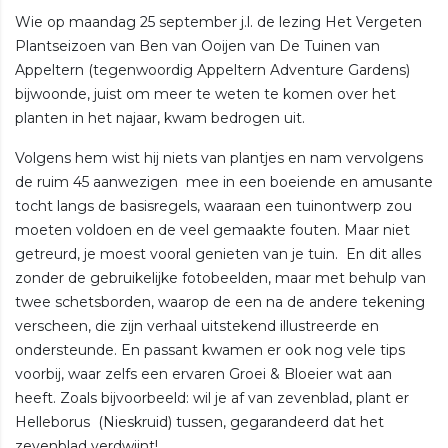
Wie op maandag 25 september j.l. de lezing Het Vergeten
Plantseizoen van Ben van Ooijen van De Tuinen van
Appeltern (tegenwoordig Appeltern Adventure Gardens)
bijwoonde, juist om meer te weten te komen over het
planten in het najaar, kwam bedrogen uit.
Volgens hem wist hij niets van plantjes en nam vervolgens
de ruim 45 aanwezigen mee in een boeiende en amusante
tocht langs de basisregels, waaraan een tuinontwerp zou
moeten voldoen en de veel gemaakte fouten. Maar niet
getreurd, je moest vooral genieten van je tuin. En dit alles
zonder de gebruikelijke fotobeelden, maar met behulp van
twee schetsborden, waarop de een na de andere tekening
verscheen, die zijn verhaal uitstekend illustreerde en
ondersteunde. En passant kwamen er ook nog vele tips
voorbij, waar zelfs een ervaren Groei & Bloeier wat aan
heeft. Zoals bijvoorbeeld: wil je af van zevenblad, plant er
Helleborus (Nieskruid) tussen, gegarandeerd dat het
zevenblad verdwijnt!