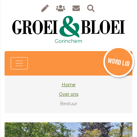
Gorinchem
WORD LID
Home
Over ons
Bestuur