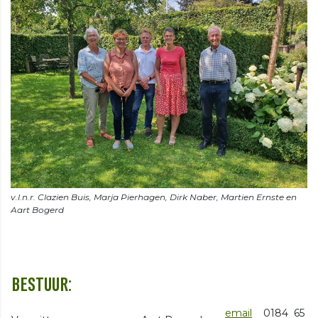
v.l.n.r. Clazien Buis, Marja Pierhagen, Dirk Naber, Martien Ernste en
BESTUUR:
email
0184 65