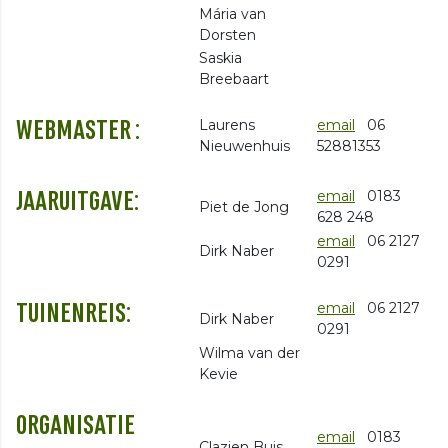
Mária van
Dorsten
Saskia
Breebaart
Laurens
email
06
WEBMASTER :
Nieuwenhuis
52881353
email
0183
JAARUITGAVE:
Piet de Jong
628 248
email
06 2127
Dirk Naber
0291
email
06 2127
TUINENREIS:
Dirk Naber
0291
Wilma van der
Kevie
ORGANISATIE
email
0183
Clazien Buis