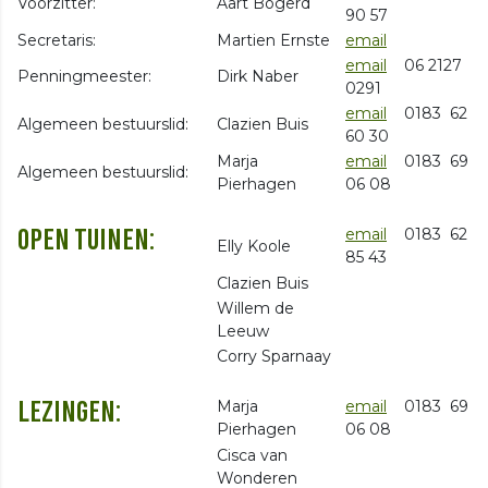
Voorzitter:
Aart Bogerd
90 57
Secretaris:
Martien Ernste
email
email
06 2127
Penningmeester:
Dirk Naber
0291
email
0183 62
Algemeen bestuurslid:
Clazien Buis
60 30
Marja
email
0183 69
Algemeen bestuurslid:
Pierhagen
06 08
email
0183 62
OPEN TUINEN:
Elly Koole
85 43
Clazien Buis
Willem de
Leeuw
Corry Sparnaay
Marja
email
0183 69
LEZINGEN:
Pierhagen
06 08
Cisca van
Wonderen